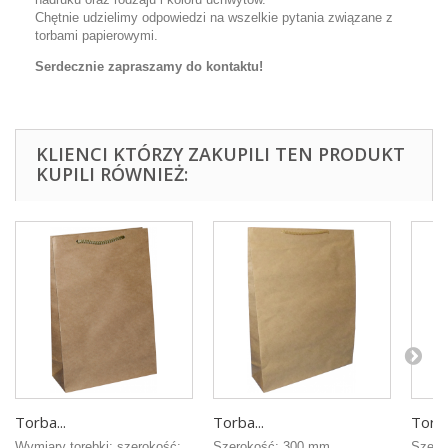
Chętnie udzielimy odpowiedzi na wszelkie pytania związane z
torbami papierowymi.
Serdecznie zapraszamy do kontaktu!
KLIENCI KTÓRZY ZAKUPILI TEN PRODUKT
KUPILI RÓWNIEŻ:
Torba...
Torba...
Torba
Wymiary torebki: szerokość:
Szerokość: 300 mm
Szero