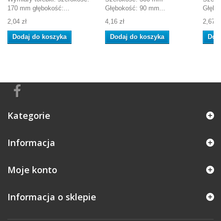
170 mm głębokość:...
Głębokość: 90 mm...
Głębo
2,04 zł
4,16 zł
2,67 z
Dodaj do koszyka
Dodaj do koszyka
Dod
Kategorie
Informacja
Moje konto
Informacja o sklepie