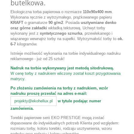
butelkowa.
Ekologiczna torba papierowa o rozmiarze
110x90x400 mm
.
Wykonana ręcznie z wytrzymałego, prążkowanego papieru
KRAFT
o gramaturze
90 g/m2
. Posiada
usztywniane denko
oraz górne zakładki
wkładką tekturową. Uchwyt torby
wykonany jest z
syntetycznego sznurka
, przewlekanego i
wiązanego wewnątrz torby na supełki. Wytrzymałość torby to
ok.
6-7
kilogramów.
Istnieje możliwość wykonania na torbie indywidualnego nadruku
reklamowego - już od 25 sztuk!
Nadruk na torbie wykonywany jest metodą sitodrukową.
W cenę torby z nadrukiem wliczony został koszt przygotowania
matrycy.
Po złożeniu zamówienia na torby z nadrukiem, wzór
nadruku proszę przesłać na adres e-mail:
w tytule podając numer
projekty@ekohellux.pl
zamówienia.
Torebki papierowe serii EKO PRESTIGE mogą zostać
dopasowane do indywidualnych potrzeb Klienta pod względem:
rozmiaru torby, koloru torebki, rodzaju usztywnienia, wzoru
nadruku oraz rodzaju i koloru uchwytów.