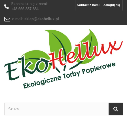
Skontaktuj się z nami:
Kontakt z nami
Zaloguj się
+48 666 837 834
e-mail:
sklep@ekohellux.pl