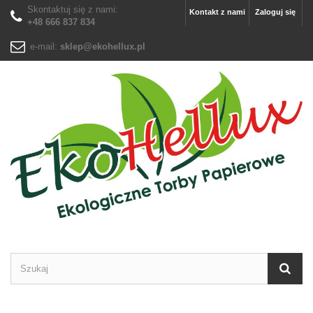
Skontaktuj się z nami:
Kontakt z nami
Zaloguj się
+48 666 837 834
e-mail:
sklep@ekohellux.pl