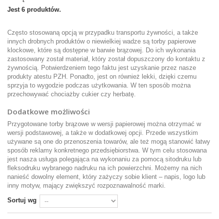
Jest 6 produktów.
Często stosowaną opcją w przypadku transportu żywności, a także
innych drobnych produktów o niewielkiej wadze są torby papierowe
klockowe, które są dostępne w barwie brązowej. Do ich wykonania
zastosowany został materiał, który został dopuszczony do kontaktu z
żywnością. Potwierdzeniem tego faktu jest uzyskanie przez nasze
produkty atestu PZH. Ponadto, jest on również lekki, dzięki czemu
sprzyja to wygodzie podczas użytkowania. W ten sposób można
przechowywać chociażby cukier czy herbatę.
Dodatkowe możliwości
Przygotowane torby brązowe w wersji papierowej można otrzymać w
wersji podstawowej, a także w dodatkowej opcji. Przede wszystkim
używane są one do przenoszenia towarów, ale też mogą stanowić łatwy
sposób reklamy konkretnego przedsiębiorstwa. W tym celu stosowana
jest nasza usługa polegająca na wykonaniu za pomocą sitodruku lub
fleksodruku wybranego nadruku na ich powierzchni. Możemy na nich
nanieść dowolny element, który zażyczy sobie klient – napis, logo lub
inny motyw, mający zwiększyć rozpoznawalność marki.
Sortuj wg