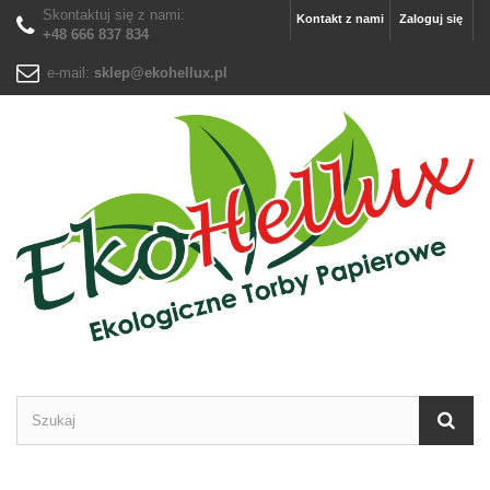
Skontaktuj się z nami:
Kontakt z nami
Zaloguj się
+48 666 837 834
e-mail:
sklep@ekohellux.pl