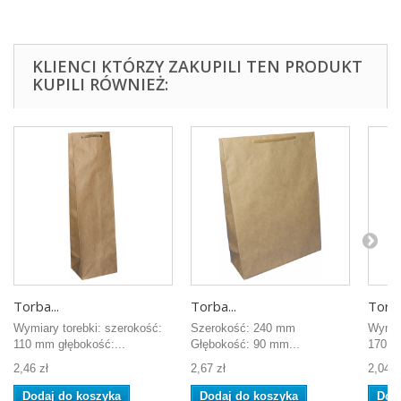
KLIENCI KTÓRZY ZAKUPILI TEN PRODUKT
KUPILI RÓWNIEŻ:
Torba...
Torba...
Torba
Wymiary torebki: szerokość:
Szerokość: 240 mm
Wymiar
110 mm głębokość:...
Głębokość: 90 mm...
170 m
2,46 zł
2,67 zł
2,04 z
Dodaj do koszyka
Dodaj do koszyka
Dod