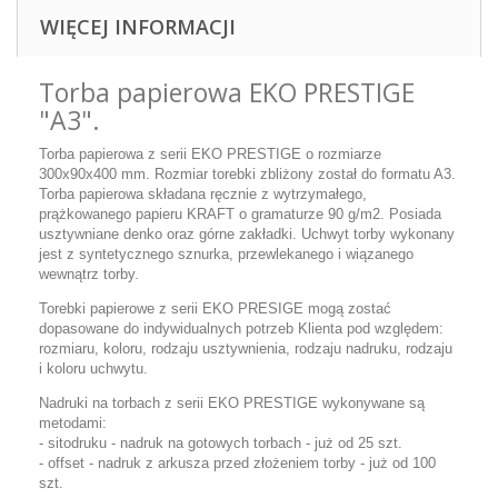
WIĘCEJ INFORMACJI
Torba papierowa EKO PRESTIGE
"A3".
Torba papierowa z serii EKO PRESTIGE o rozmiarze
300x90x400 mm. Rozmiar torebki zbliżony został do formatu A3.
Torba papierowa składana ręcznie z wytrzymałego,
prążkowanego papieru KRAFT o gramaturze 90 g/m2. Posiada
usztywniane denko oraz górne zakładki. Uchwyt torby wykonany
jest z syntetycznego sznurka, przewlekanego i wiązanego
wewnątrz torby.
Torebki papierowe z serii EKO PRESIGE mogą zostać
dopasowane do indywidualnych potrzeb Klienta pod względem:
rozmiaru, koloru, rodzaju usztywnienia, rodzaju nadruku, rodzaju
i koloru uchwytu.
Nadruki na torbach z serii EKO PRESTIGE wykonywane są
metodami:
- sitodruku - nadruk na gotowych torbach - już od 25 szt.
- offset - nadruk z arkusza przed złożeniem torby - już od 100
szt.