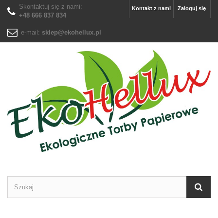
Skontaktuj się z nami:
Kontakt z nami
Zaloguj się
+48 666 837 834
e-mail:
sklep@ekohellux.pl