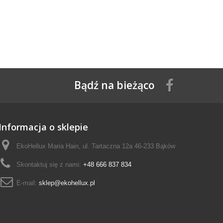
Bądź na bieżąco
Informacja o sklepie
EkoHellux Maria Hain, ul. Tartaczna 12a 46-233 Bąków
Skontaktuj się z nami:
+48 666 837 834
E-mail:
sklep@ekohellux.pl