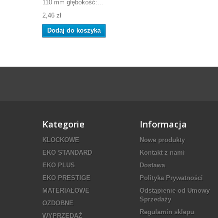
110 mm głębokość:...
2,46 zł
Dodaj do koszyka
Kategorie
Informacja
KLOCKOWE
Nowe produkty
EKO STANDARD
Kontakt z nami
EKO PLUS
Dostawa
EKO PRESTIGE
Polityka Prywatności
MATERIAŁOWE
Odstąpienie od Umowy
Sprzedaży
OZDOBNE
Regulamin sklepu
WYPRZEDAŻ