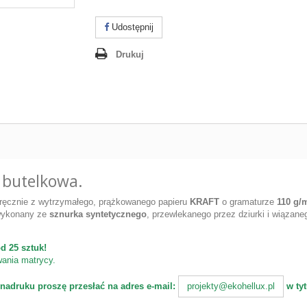
Udostępnij
Drukuj
 butelkowa.
ręcznie z wytrzymałego, prążkowanego papieru
KRAFT
o gramaturze
110 g/
 wykonany ze
sznurka syntetycznego
, przewlekanego przez dziurki i wiązane
d 25 sztuk!
wania matrycy.
nadruku proszę przesłać na adres e-mail:
w tyt
projekty@ekohellux.pl