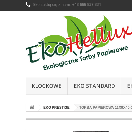
Skontaktuj się z nami:
+48 666 837 834
KLOCKOWE
EKO STANDARD
E
EKO PRESTIGE
TORBA PAPIEROWA 11X9X40