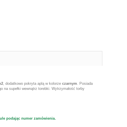
m2
, dodatkowo pokryta aplą w kolorze
czarnym
. Posiada
go na supełki wewnątrz torebki. Wytrzymałość torby
ule podając numer zamówienia.