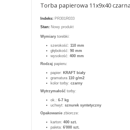
Torba papierowa 11x9x40 czarn
Indeks:
PR301R033
Stan:
Nowy produkt
Wymiary
torebki:
szerokość:
110 mm
głębokość:
90 mm
wysokość:
400 mm
Rodzaj
papieru:
papier:
KRAFT biały
gramatura
110 g/m2
kolor torby:
czarny
Wytrzymałość
torby:
ok.:
6-7 kg
uchwyt:
sznurek syntetyczny
Opakowanie
zbiorcze:
karton:
400 szt.
paleta:
6'000 szt.