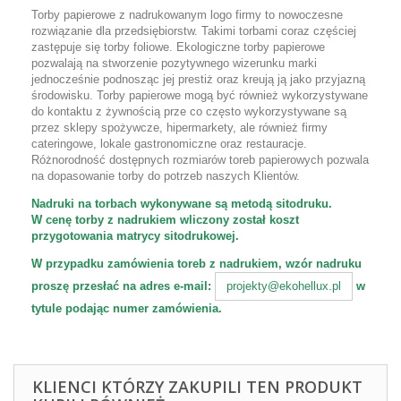
Torby papierowe z nadrukowanym logo firmy to nowoczesne
rozwiązanie dla przedsiębiorstw. Takimi torbami coraz częściej
zastępuje się torby foliowe. Ekologiczne torby papierowe
pozwalają na stworzenie pozytywnego wizerunku marki
jednocześnie podnosząc jej prestiż oraz kreują ją jako przyjazną
środowisku. Torby papierowe mogą być również wykorzystywane
do kontaktu z żywnością prze co często wykorzystywane są
przez sklepy spożywcze, hipermarkety, ale również firmy
cateringowe, lokale gastronomiczne oraz restauracje.
Różnorodność dostępnych rozmiarów toreb papierowych pozwala
na dopasowanie torby do potrzeb naszych Klientów.
Nadruki na torbach wykonywane są metodą sitodruku.
W cenę torby z nadrukiem wliczony został koszt
przygotowania matrycy sitodrukowej.
W przypadku zamówienia toreb z nadrukiem, wzór nadruku
proszę przesłać na adres e-mail:
w
projekty@ekohellux.pl
tytule podając numer zamówienia.
KLIENCI KTÓRZY ZAKUPILI TEN PRODUKT