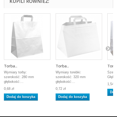
KUPILI RÓWNIEŻ:
Torba...
Torba...
Torba
Wymiary torby:
Wymiary torebki:
Szero
szerokość: 280 mm
szerokość: 320 mm
Głębo
głębokość:...
głębokość:...
1,54 z
0,68 zł
0,72 zł
Dod
Dodaj do koszyka
Dodaj do koszyka