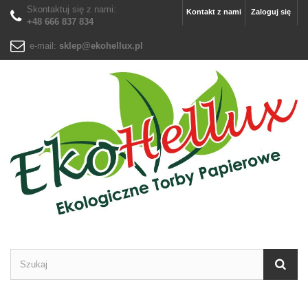
Skontaktuj się z nami:
Kontakt z nami
Zaloguj się
+48 666 837 834
e-mail:
sklep@ekohellux.pl