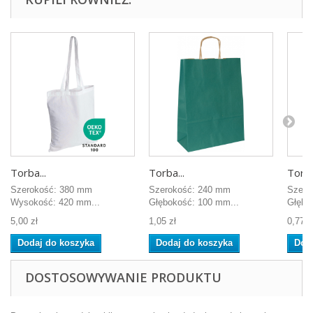
Torba...
Torba...
Torba
Szerokość: 380 mm
Szerokość: 240 mm
Szero
Wysokość: 420 mm...
Głębokość: 100 mm...
Głębo
5,00 zł
1,05 zł
0,77 z
Dodaj do koszyka
Dodaj do koszyka
Dod
DOSTOSOWYWANIE PRODUKTU