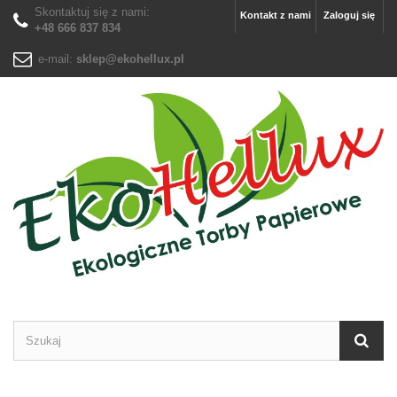
Skontaktuj się z nami:
Kontakt z nami
Zaloguj się
+48 666 837 834
e-mail:
sklep@ekohellux.pl