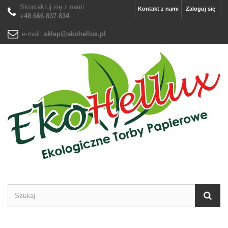
Skontaktuj się z nami:
Kontakt z nami
Zaloguj się
+48 666 837 834
e-mail:
sklep@ekohellux.pl