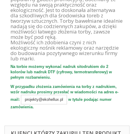
względu na swoją praktyczność oraz
ekologiczność. Jest to doskonała alternatywa
dla szkodliwych dla środowiska toreb z
tworzyw sztucznych. Torby bawełniane idealnie
nadają się do codziennych zakupów, a dzięki
możliwości łatwego złożenia torby, zawsze
może być pod ręką.
Możliwość ich zdobienia czyni z nich
ekologiczny nośnik reklamowy oraz narzędzie
do budowania pozytywnego wizerunku firmy
lub marki.
Na torbie możemy wykonać nadruk sitodrukiem do 2
kolorów lub nadruk DTF (cyfrowy, termotransferowy) w
pełnym rozbarwieniu.
W przypadku złożenia zamówienia na torby z nadrukiem,
wzór nadruku prosimy przesłać w wiadomości na adres e-
mail:
w tytule podając numer
projekty@ekohellux.pl
zamówienia.
KLIENCI KTÓRZY ZAKUPILI TEN PRODUKT