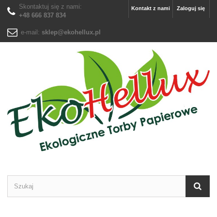
Skontaktuj się z nami:
Kontakt z nami
Zaloguj się
+48 666 837 834
e-mail:
sklep@ekohellux.pl