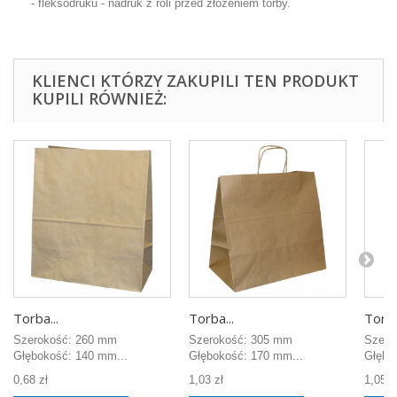
- fleksodruku - nadruk z roli przed złożeniem torby.
KLIENCI KTÓRZY ZAKUPILI TEN PRODUKT
KUPILI RÓWNIEŻ:
Torba...
Torba...
Torba
Szerokość: 260 mm
Szerokość: 305 mm
Szero
Głębokość: 140 mm...
Głębokość: 170 mm...
Głębo
0,68 zł
1,03 zł
1,05 z