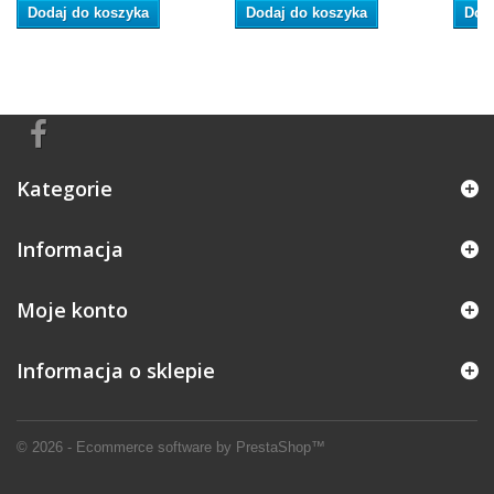
Dodaj do koszyka
Dodaj do koszyka
Dod
Kategorie
Informacja
Moje konto
Informacja o sklepie
© 2026 - Ecommerce software by PrestaShop™