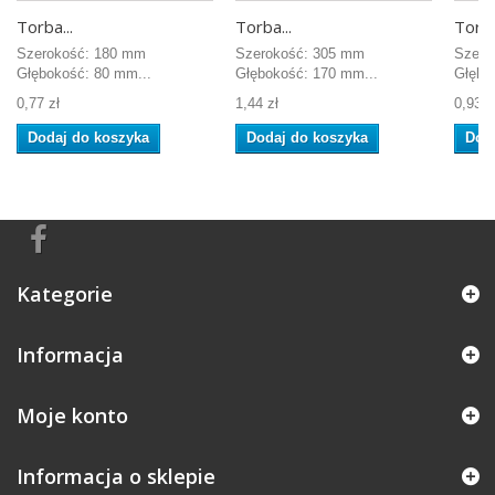
Torba...
Torba...
Torba
Szerokość: 180 mm
Szerokość: 305 mm
Szero
Głębokość: 80 mm...
Głębokość: 170 mm...
Głębo
0,77 zł
1,44 zł
0,93 z
Dodaj do koszyka
Dodaj do koszyka
Dod
Kategorie
Informacja
Moje konto
Informacja o sklepie