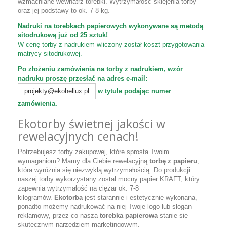
wzmacniane wewnątrz torebki. Wytrzymałość sklejenia torby
oraz jej podstawy to ok. 7-8 kg.
Nadruki na torebkach papierowych wykonywane są metodą
sitodrukową już od 25 sztuk!
W cenę torby z nadrukiem wliczony został koszt przygotowania
matrycy sitodrukowej.
Po złożeniu zamówienia na torby z nadrukiem, wzór
nadruku proszę przesłać na adres e-mail:
w tytule podając numer
projekty@ekohellux.pl
zamówienia.
Ekotorby świetnej jakości w
rewelacyjnych cenach!
Potrzebujesz torby zakupowej, które sprosta Twoim
wymaganiom? Mamy dla Ciebie rewelacyjną
torbę z papieru
,
która wyróżnia się niezwykłą wytrzymałością. Do produkcji
naszej torby wykorzystany został mocny papier KRAFT, który
zapewnia wytrzymałość na ciężar ok. 7-8
kilogramów.
Ekotorba
jest starannie i estetycznie wykonana,
ponadto możemy nadrukować na niej Twoje logo lub slogan
reklamowy, przez co nasza
torebka papierowa
stanie się
skutecznym narzędziem marketingowym.