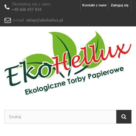
Skontaktuj się z nami:
Kontakt z nami
Zaloguj się
+48 666 837 834
e-mail:
sklep@ekohellux.pl