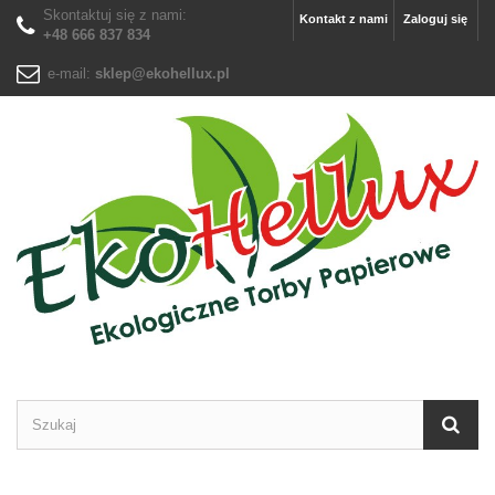
Skontaktuj się z nami:
Kontakt z nami
Zaloguj się
+48 666 837 834
e-mail:
sklep@ekohellux.pl