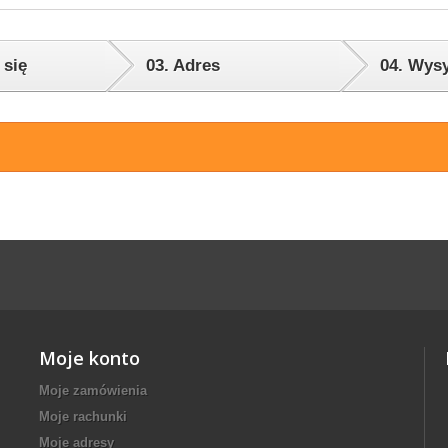
 się
03.
Adres
04.
Wysy
Moje konto
Moje zamówienia
Moje rachunki
Moje adresy