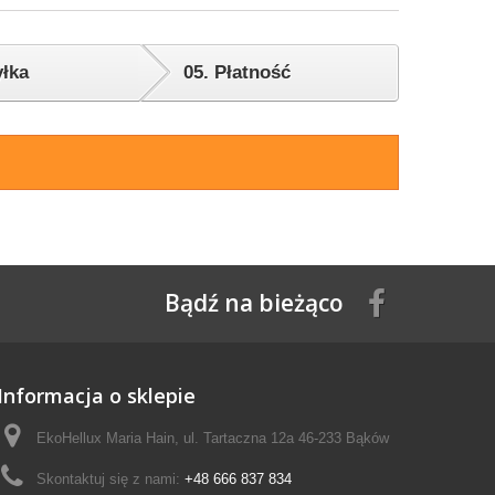
łka
05.
Płatność
Bądź na bieżąco
Informacja o sklepie
EkoHellux Maria Hain, ul. Tartaczna 12a 46-233 Bąków
Skontaktuj się z nami:
+48 666 837 834