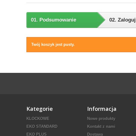
01.
Podsumowanie
02.
Zaloguj
Twój koszyk jest pusty.
Kategorie
Informacja
KLOCKOWE
Nowe produkty
EKO STANDARD
Kontakt z nami
EKO PLUS
Dostawa