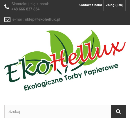
Skontaktuj się z nami:
Kontakt z nami
Zaloguj się
+48 666 837 834
e-mail:
sklep@ekohellux.pl