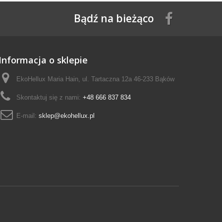
Bądź na bieżąco
Informacja o sklepie
EkoHellux Maria Hain, ul. Tartaczna 12a 46-233 Bąków
Skontaktuj się z nami:
+48 666 837 834
E-mail:
sklep@ekohellux.pl