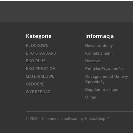
Kategorie
Informacja
KLOCKOWE
Nowe produkty
EKO STANDARD
Kontakt z nami
EKO PLUS
Dostawa
EKO PRESTIGE
Polityka Prywatności
MATERIAŁOWE
Odstąpienie od Umowy
Sprzedaży
OZDOBNE
Regulamin sklepu
WYPRZEDAŻ
O nas
© 2026 - Ecommerce software by PrestaShop™