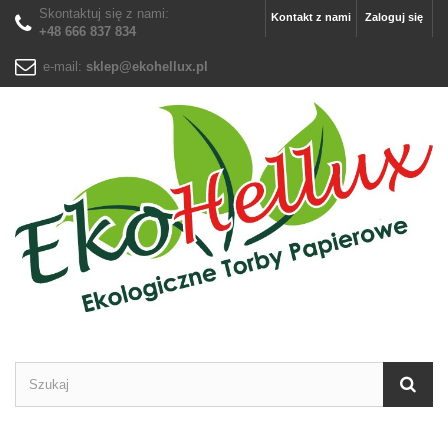
Skontaktuj się z nami:
Kontakt z nami
Zaloguj się
+48 666 837 834
e-mail:
sklep@ekohellux.pl